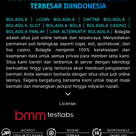
TERBESAR DIINDONESIA
BOLAGILA |
LOGIN BOLAGILA |
DAFTAR BOLAGILA |
BOLAGILA SLOT |
BOLAGILA BOLA |
BOLAGILA CASINO |
BOLAGILA PARLAY |
LINK ALTERNATIF BOLAGILA |
Bolagila
adalah situs judi online terbaik dan terpercaya. Menyediakan
permainan judi terlengkap seperti togel, slot, sportsbook, dan
live casino. Bolagila menjamin 100% kerahasiaan dan
keamanan data untuk semua privasi para member setia kami.
Situs kami berdiri dan terbentuk di server dengan teknologi
berkualitas tinggi yang tentunya akan membuat pengalaman
bermain Anda semakin berbeda dengan situs-situs judi online
lainnya. Segera bergabung bersama kami untuk dapat mulai
bermain dan menangkan jackpot hingga milyaran rupiah.
License:
JACKPOT
ENGINE
RESPONSIBLE
100% PASTI BAYAR
TERBAIK
GAMBLING